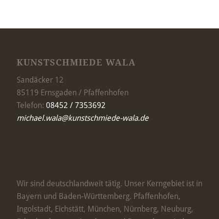
KUNSTSCHMIEDE WALA
Sandäcker 12
85119 Ernsgaden / Pfaffenhofen
Telefon:
08452 / 7353692
michael.wala@kunstschmiede-wala.de
Wir sind deutschlandweit tätig. Unser Kerngebiet ist in
Bayern und Baden-Württemberg. Pfaffenhofen,
Ingolstadt, Eichstätt, München, Nürnberg, Neuburg,