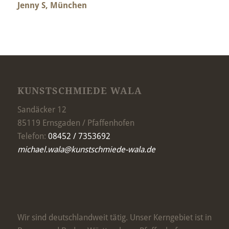
Jenny S, München
KUNSTSCHMIEDE WALA
Sandäcker 12
85119 Ernsgaden / Pfaffenhofen
Telefon:
08452 / 7353692
michael.wala@kunstschmiede-wala.de
Wir sind deutschlandweit tätig. Unser Kerngebiet ist in